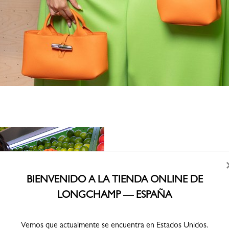
Entre los prestigiosos i
medallistas de los J
BIENVENIDO A LA TIENDA ONLINE DE
Manon ApithyBrune
Coraline Vitalis, Althéa 
LONGCHAMP — ESPAÑA
Japy, Géraldine Nakac
Medina, así como la
contenido L
Vemos que actualmente se encuentra en Estados Unidos.