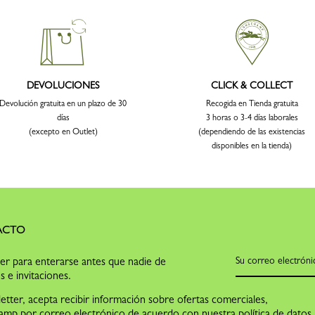
DEVOLUCIONES
CLICK & COLLECT
Devolución gratuita en un plazo de 30
Recogida en Tienda gratuita
días
3 horas o 3-4 días laborales
(excepto en Outlet)
(dependiendo de las existencias
disponibles en la tienda)
ACTO
ter para enterarse antes que nadie de
s e invitaciones.
letter, acepta recibir información sobre ofertas comerciales,
hamp por correo electrónico de acuerdo con nuestra
política de datos