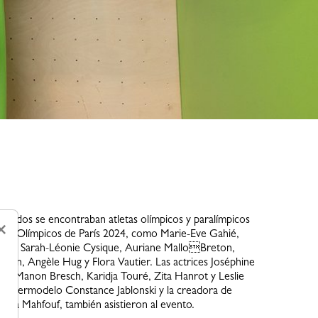
nvitados se encontraban atletas olímpicos y paralímpicos
×
uegos Olímpicos de París 2024, como Marie-Eve Gahié,
t, Sarah-Léonie Cysique, Auriane MalloBreton,
Laurin, Angèle Hug y Flora Vautier. Las actrices Joséphine
he, Manon Bresch, Karidja Touré, Zita Hanrot y Leslie
 supermodelo Constance Jablonski y la creadora de
éna Mahfouf, también asistieron al evento.