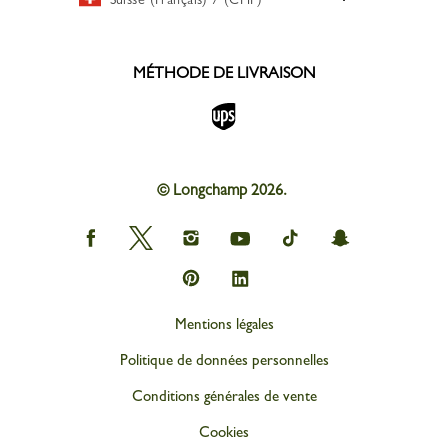
MÉTHODE DE LIVRAISON
© Longchamp 2026.
Longchamp
Longchamp
Longchamp
Longchamp
Longchamp
Longchamp
on
on
on
on
on
on
Facebook
Twitter
Instagram
youtube
tik
snapchat
Longchamp
Longchamp
tok
on
on
Pinterest
Linkedin
Mentions légales
Politique de données personnelles
Conditions générales de vente
Cookies