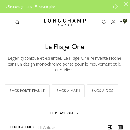
plus
Livraison offerte à partir de 200CHF
0
Longchamp - Accueil
MENU
Rechercher
Le Pliage One
Léger, graphique et essentiel, Le Pliage One réinvente l’icône
dans un design monochrome pensé pour le mouvement et le
quotidien.
SACS PORTÉ ÉPAULE
SACS À MAIN
SACS À DOS
LE PLIAGE ONE
38 Articles
FILTRER & TRIER