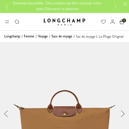
tiels ensoleillés : Des couleurs qui font rayonner votre
Essentiels de vo
style | Découvrir la sélection
0
Longchamp - Accueil
MENU
Rechercher
Longchamp
Femme
Voyage
Sacs de voyage
Sac de voyage L Le Pliage Original