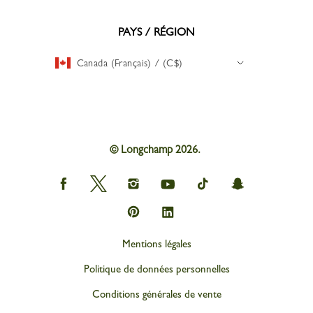
PAYS / RÉGION
Canada (Français) / (C$)
© Longchamp 2026.
Longchamp
Longchamp
Longchamp
Longchamp
Longchamp
Longchamp
on
on
on
on
on
on
Facebook
Twitter
Instagram
youtube
tik
snapchat
Longchamp
Longchamp
tok
on
on
Pinterest
Linkedin
Mentions légales
Politique de données personnelles
Conditions générales de vente