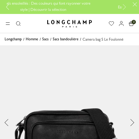
s couleurs qui font rayonner votre
Essentiels de voyage : Prêt pour part
ouvrir la sélection
0
Longchamp - Accueil
MENU
Rechercher
Longchamp
Homme
Sacs
Sacs bandoulière
Camera bag S Le Foulonné