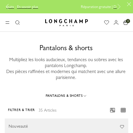
lus
Réparation gratuite |
Découvrir le service de réparation
0
Longchamp - Accueil
MENU
Rechercher
Pantalons & shorts
Multipliez les looks audacieux, tendances ou sobres avec les
pantalons Longchamp.
Des pièces raffinées et modernes qui matchent avec une allure
parisienne.
PANTALONS & SHORTS
35 Articles
FILTRER & TRIER
35 Results
Nouveauté