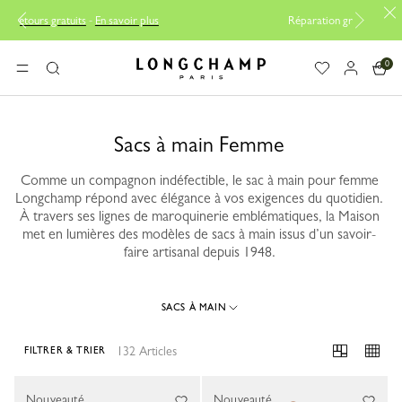
lus
Réparation gratuite |
Découvrir le service de réparation
0
Longchamp - Accueil
MENU
Rechercher
Sacs à main Femme
Comme un compagnon indéfectible, le sac à main pour femme
Longchamp répond avec élégance à vos exigences du quotidien.
À travers ses lignes de maroquinerie emblématiques, la Maison
met en lumières des modèles de sacs à main issus d’un savoir-
faire artisanal depuis 1948.
SACS À MAIN
132 Articles
FILTRER & TRIER
132 Results
Nouveauté
Nouveauté