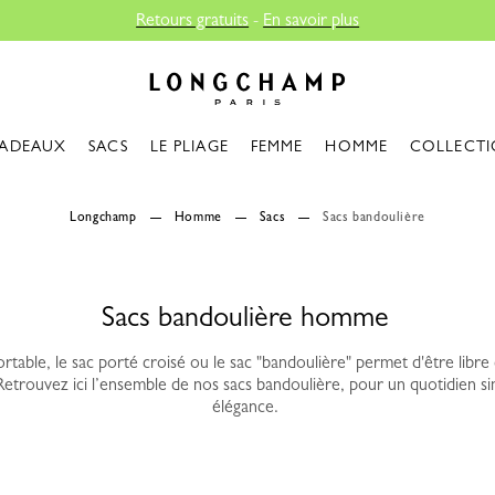
Retours gratuits
-
En savoir plus
Longchamp - Accueil
ADEAUX
SACS
LE PLIAGE
FEMME
HOMME
COLLECTI
Longchamp
Homme
Sacs
Sacs bandoulière
Sacs bandoulière homme
ortable, le sac porté croisé ou le sac "bandoulière" permet d'être libr
. Retrouvez ici l’ensemble de nos sacs bandoulière, pour un quotidien si
élégance.