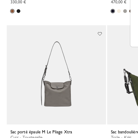
330,00 €
470,00 €
Sac porté épaule M Le Pliage Xtra
Sac bandouliè
Cuir - Tourterelle
Toile - Kaki