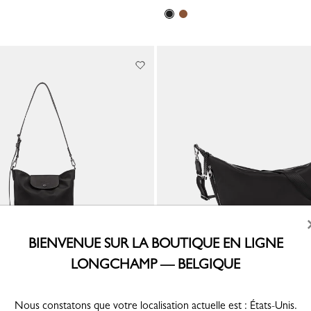
BIENVENUE SUR LA BOUTIQUE EN LIGNE
LONGCHAMP — BELGIQUE
ule M Le Pliage Xtra
Sac bandoulière M Le Pliage Energy
Toile - Noir
Nous constatons que votre localisation actuelle est : États-Unis.