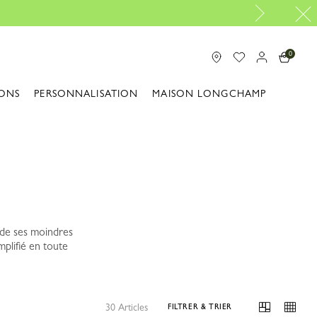
0
ONS
PERSONNALISATION
MAISON LONGCHAMP
e de ses moindres
mplifié en toute
30 Articles
FILTRER & TRIER