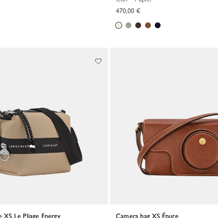
470,00 €
re XS Le Pliage Energy
Camera bag XS Épure