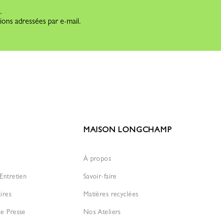
s
.
ions adressées par e-mail.
MAISON LONGCHAMP
À propos
Entretien
Savoir-faire
ires
Matières recyclées
ce Presse
Nos Ateliers