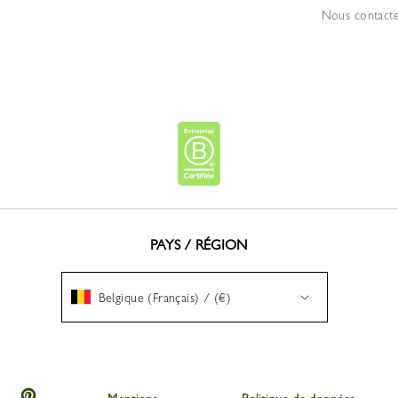
Nous contact
PAYS / RÉGION
Belgique (Français) / (€)
p
ngchamp
Longchamp