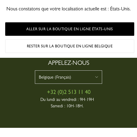
Nous constatons que votre localisation actuelle est : États-Unis.
YER LE MESSAGE
ALLER SUR LA BOUTIQUE EN LIGNE ÉTATS-UNIS
RESTER SUR LA BOUTIQUE EN LIGNE BELGIQUE
APPELEZ-NOUS
pays
pays
+32 (0)2 513 11 40
Du lundi au vendredi :
9H-19H
Samedi :
10H-18H.