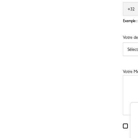
Exemple 
Votre d
Votre Me
En 
Lon
con