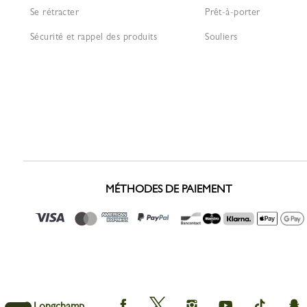
Se rétracter
Prêt-à-porter
Sécurité et rappel des produits
Souliers
MÉTHODES DE PAIEMENT
Longchamp
Longchamp
Longchamp
Longchamp
Longcham
Lo
© Longchamp