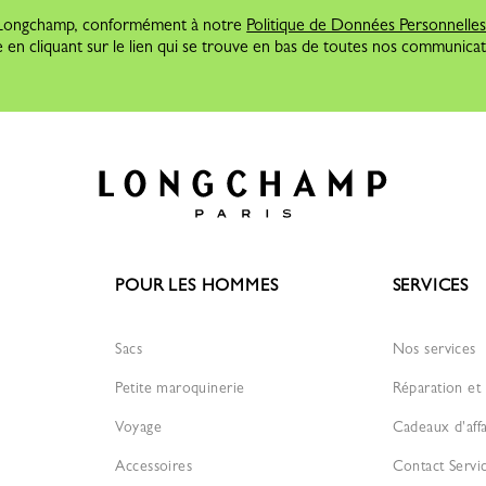
e Longchamp, conformément à notre
Politique de Données Personnelle
 en cliquant sur le lien qui se trouve en bas de toutes nos communicat
POUR LES HOMMES
SERVICES
Sacs
Nos services
Petite maroquinerie
Réparation et 
Voyage
Cadeaux d'affa
Accessoires
Contact Servi