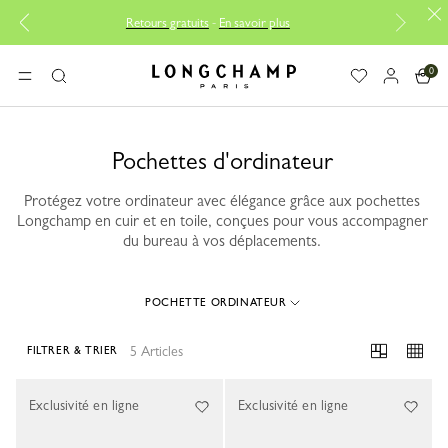
Retours gratuits
-
En savoir plus
Réparat
0
Longchamp - Accueil
MENU
Rechercher
Pochettes d'ordinateur
Protégez votre ordinateur avec élégance grâce aux pochettes
Longchamp en cuir et en toile, conçues pour vous accompagner
du bureau à vos déplacements.
POCHETTE ORDINATEUR
5 Articles
FILTRER & TRIER
5 Results
Exclusivité en ligne
Exclusivité en ligne