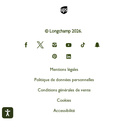
© Longchamp 2026.
Longchamp
Longchamp
Longchamp
Longchamp
Longchamp
Longchamp
on
on
on
on
on
on
Facebook
Twitter
Instagram
youtube
tik
snapchat
Longchamp
Longchamp
tok
on
on
Pinterest
Linkedin
Mentions légales
Politique de données personnelles
Conditions générales de vente
Cookies
Accessibilité