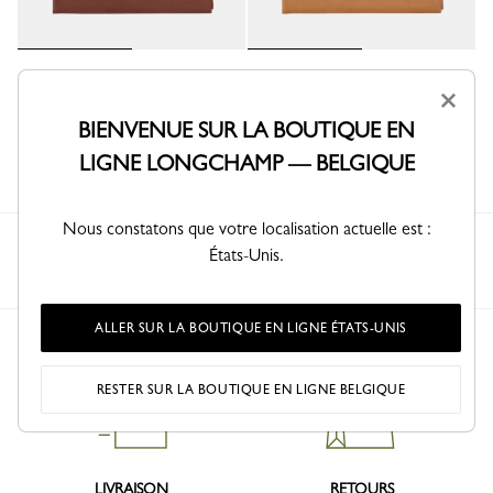
Pochette ordinateur Le
Pochette ordinateur Le
Foulonné
Foulonné
×
Cuir - Café
Cuir - Pécan
BIENVENUE SUR LA BOUTIQUE EN
260,00 €
260,00 €
LIGNE LONGCHAMP — BELGIQUE
Nous constatons que votre localisation actuelle est :
Longchamp
Femme
Petite maroquinerie
États-Unis.
Pochette Ordinateur
ALLER SUR LA BOUTIQUE EN LIGNE ÉTATS-UNIS
RESTER SUR LA BOUTIQUE EN LIGNE BELGIQUE
LIVRAISON
RETOURS