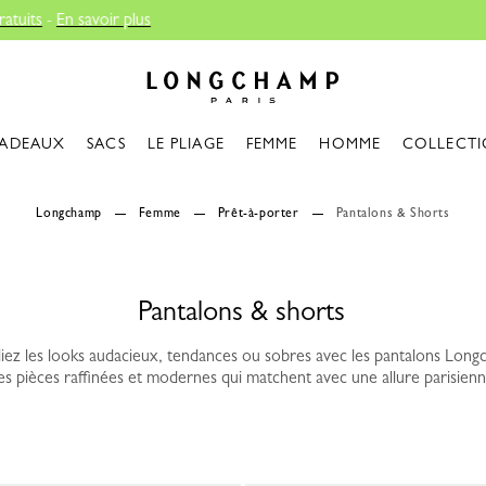
Longchamp - Accueil
ADEAUX
SACS
LE PLIAGE
FEMME
HOMME
COLLECTI
Longchamp
Femme
Prêt-à-porter
Pantalons & Shorts
Pantalons & shorts
liez les looks audacieux, tendances ou sobres avec les pantalons Long
s pièces raffinées et modernes qui matchent avec une allure parisienn