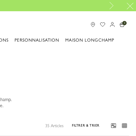
Réparation gratuite |
Découvrir le service de réparation
0
ONS
PERSONNALISATION
MAISON LONGCHAMP
champ.
e.
35 Articles
FILTRER & TRIER