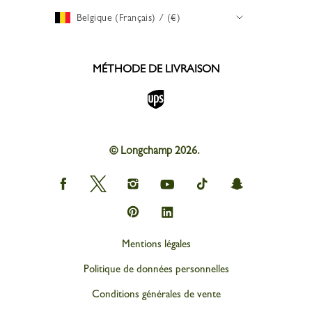
Belgique (Français) / (€)
MÉTHODE DE LIVRAISON
© Longchamp 2026.
Longchamp
Longchamp
Longchamp
Longchamp
Longchamp
Longchamp
on
on
on
on
on
on
Facebook
Twitter
Instagram
youtube
tik
snapchat
Longchamp
Longchamp
tok
on
on
Pinterest
Linkedin
Mentions légales
Politique de données personnelles
Conditions générales de vente