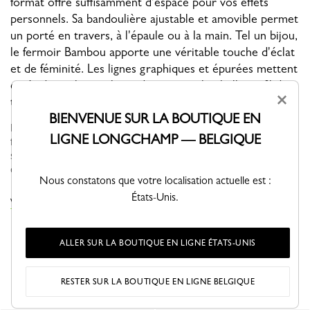
format offre suffisamment d'espace pour vos effets
personnels. Sa bandoulière ajustable et amovible permet
un porté en travers, à l'épaule ou à la main. Tel un bijou,
le fermoir Bambou apporte une véritable touche d'éclat
et de féminité. Les lignes graphiques et épurées mettent
en évidence la souplesse du cuir qui s'embellit au fil du
×
temps.
BIENVENUE SUR LA BOUTIQUE EN
Ligne iconique de la Maison, Le Roseau met en lumière le savoir-
LIGNE LONGCHAMP — BELGIQUE
faire maroquinier et artisanal de Longchamp. Le fermoir Bambou,
signature emblématique de la ligne, orne les modèles tel un bijou
q...
Voir plus
Nous constatons que votre localisation actuelle est :
États-Unis.
VOIR LA COLLECTION LE ROSEAU
ALLER SUR LA BOUTIQUE EN LIGNE ÉTATS-UNIS
VOUS AIMEREZ AUSSI
RESTER SUR LA BOUTIQUE EN LIGNE BELGIQUE