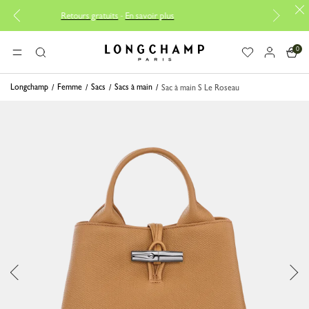
Retours gratuits
-
En savoir plus
Réparation gratuite |
Décou
0
Longchamp - Accueil
MENU
Rechercher
Longchamp
Femme
Sacs
Sacs à main
Sac à main S Le Roseau