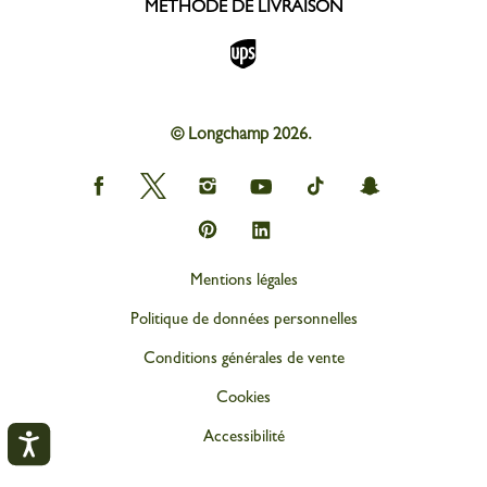
MÉTHODE DE LIVRAISON
© Longchamp 2026.
Longchamp
Longchamp
Longchamp
Longchamp
Longchamp
Longchamp
on
on
on
on
on
on
Facebook
Twitter
Instagram
youtube
tik
snapchat
Longchamp
Longchamp
tok
on
on
Pinterest
Linkedin
Mentions légales
Politique de données personnelles
Conditions générales de vente
Cookies
Accessibilité