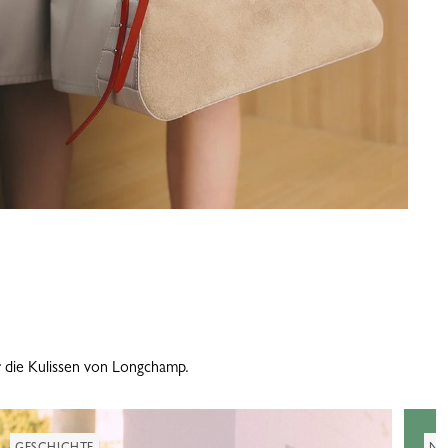
r die Kulissen von Longchamp.
GESCHICHTE
NA