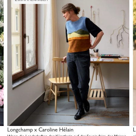
Longchamp x Caroline Hélain
L