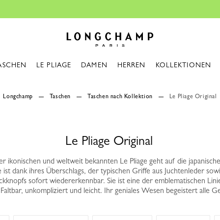
Kostenlose Lieferung ab 140€
Longchamp - Home
ASCHEN
LE PLIAGE
DAMEN
HERREN
KOLLEKTIONEN
Longchamp
Taschen
Taschen nach Kollektion
Le Pliage Original
Le Pliage Original
der ikonischen und weltweit bekannten Le Pliage geht auf die japanisc
e ist dank ihres Überschlags, der typischen Griffe aus Juchtenleder sow
ckknopfs sofort wiedererkennbar. Sie ist eine der emblematischen Lin
altbar, unkompliziert und leicht. Ihr geniales Wesen begeistert alle G