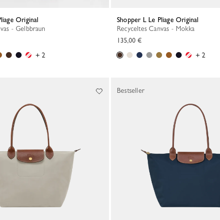
liage Original
Shopper L Le Pliage Original
nvas - Gelbbraun
Recyceltes Canvas - Mokka
135,00 €
+ 2
+ 2
Bestseller