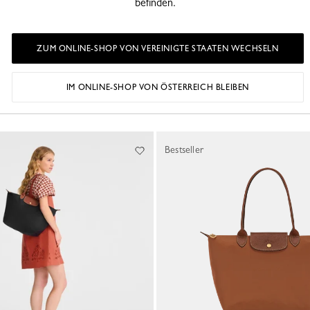
befinden.
ZUM ONLINE-SHOP VON VEREINIGTE STAATEN WECHSELN
liage Original
Shopper M Le Pliage Original
nvas - Erdbeere
Recyceltes Canvas - Erdbeere
125,00 €
IM ONLINE-SHOP VON ÖSTERREICH BLEIBEN
+ 2
+ 2
Bestseller