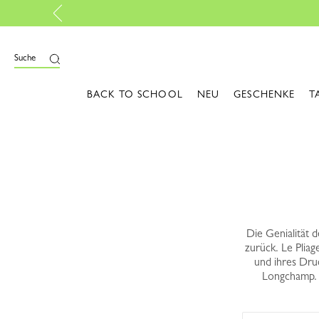
ießen
Suche
BACK TO SCHOOL
NEU
GESCHENKE
T
Die Genialität 
zurück. Le Pliag
und ihres Dru
Longchamp. F