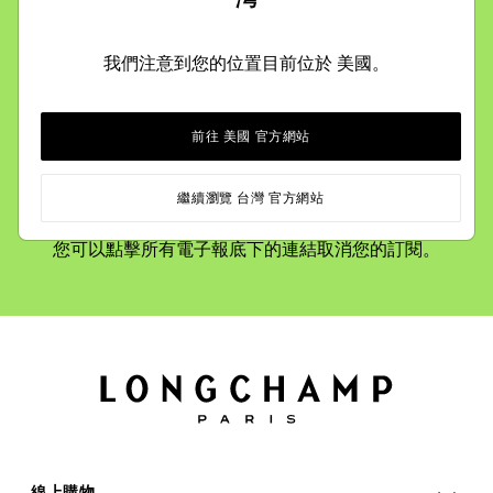
保持聯絡
訂閱接收最新消息，搶先探索我們的品牌故事、系列作品
我們注意到您的位置目前位於 美國。
和活動邀約。
前往 美國 官方網站
若您選擇訂閱即代表您已同意我們的
隱私政策
，將根據您
繼續瀏覽 台灣 官方網站
的個人資料提供優惠資訊、活動邀請或品牌其他最新消
息。
您可以點擊所有電子報底下的連結取消您的訂閱。
線上購物