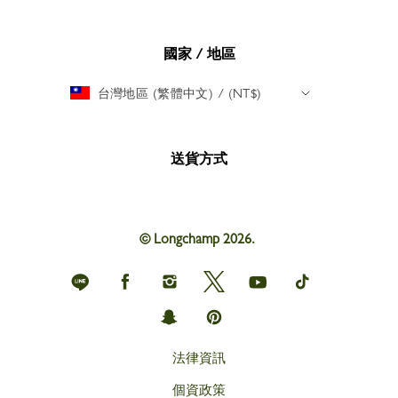
國家 / 地區
台灣地區 (繁體中文) / (NT$)
送貨方式
© Longchamp 2026.
Longchamp
Longchamp
Longchamp
Longchamp
Longchamp
Longchamp
on
on
on
on
on
on
Line
Facebook
Instagram
Twitter
youtube
tik
Longchamp
Longchamp
tok
on
on
snapchat
Pinterest
法律資訊
個資政策