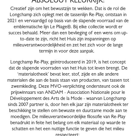
ABSOLUUT KLEURRIJK!
Creatief zijn om het bewustzijn te wekken. Dat is de rol die
Longchamp zich oplegt met de tassenlijn Re-Play, ontstaan in
2021 en vervaardigd op basis van de slapende voorraad van de
emblematische lijn Le Pliage®. Bij elke collectie wordt er
succes behaald. Meer dan een bevlieging of een wens om up-
to-date te zijn, richt het Huis zijn inspanningen op
milieuverantwoordelijkheid en zet het zich voor de lange
termijn in voor deze aanpak.
Longchamp Re-Play, geïntroduceerd in 2019, is het concept
dat de slapende voorraden van het Huis tot leven brengt. De
‘materialotheek’ bevat leer, stof, zijde en alle andere
materialen die aan de basis staan van producten, van tassen tot
zwemkleding. Deze MVO-verplichting ondersteunt ook de
prijswinnaars van ANDAM - Association Nationale pour le
Développement des Arts de la Mode - waarvan Longchamp
sinds 2007 partner is, door hen elk jaar zijn materialotheek ter
beschikking te stellen om bewuste en duurzame mode aan te
moedigen. De milieuverantwoordelijke filosofie van Re-Play
benadrukt in feite het belang om elk materiaal op waarde te
schatten en het een nuttige functie te geven die het milieu
respecteert: