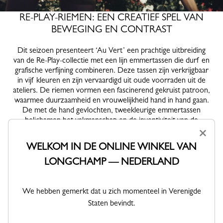
RE-PLAY-RIEMEN: EEN CREATIEF SPEL VAN
BEWEGING EN CONTRAST
Dit seizoen presenteert ‘Au Vert’ een prachtige uitbreiding
van de Re-Play-collectie met een lijn emmertassen die durf en
grafische verfijning combineren. Deze tassen zijn verkrijgbaar
in vijf kleuren en zijn vervaardigd uit oude voorraden uit de
ateliers. De riemen vormen een fascinerend gekruist patroon,
waarmee duurzaamheid en vrouwelijkheid hand in hand gaan.
De met de hand gevlochten, tweekleurige emmertassen
belichamen het vakmanschap en de inventiviteit van de
lederwarenteams van het Maison, die hun verbeelding de vrije
×
loop laten om vrouwen te verrassen en een tas te creëren die
WELKOM IN DE ONLINE WINKEL VAN
uitgroeit tot een onmisbare metgezel.
LONGCHAMP — NEDERLAND
ONTDEKKEN
We hebben gemerkt dat u zich momenteel in Verenigde
Staten bevindt.