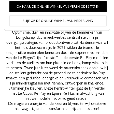
GA NAAR DE ONLINE WINKEL VAN VERENIGDE STATEN
BLIJF OP DE ONLINE WINKEL VAN NEDERLAND
HET RE-PLAY VERHAAL GAAT VERDER.
Optimisme, durf en innovatie blijven de kenmerken van
Longchamp, dat milieukwesties centraal stelt in zijn
overgangsstrategie: van productontwerp tot klantenservice wil
het huis duurzaam zijn. In 2021 wilden de teams alle
ongebruikte materialen benutten door de slapende voorraden
van de Le Pliage®-lijn af te stoffen: de eerste Re-Play modellen
verlieten de ateliers om hun plaats in de Longchamp winkels in
te nemen. Twee jaar later werd de materialotheek opnieuw bij
de ateliers gebracht om de procedure te herhalen: Re-Play
maakte een gedurfde, energieke en vrouwelijke comeback met
zijn mini-draagtassen met riemen, ontworpen in knallende,
vitaminerijke kleuren. Deze herfst-winter gaat de lijn verder
met Le Cabas Re-Play en Épure Re-Play, in afwachting van
nieuwe modellen voor volgend seizoen.
De magie en energie van de kleuren blijven, terwijl creatieve
nieuwsgierigheid en transformatie blijven innoveren!