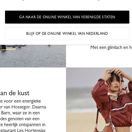
Bij zonsopgang ontving
de kust voor een zonne
ochtend vol overpeinzin
Daarna stapte de groe
GA NAAR DE ONLINE WINKEL VAN VERENIGDE STATEN
een gezellige lunch met
prachtige, inspirere
BLIJF OP DE ONLINE WINKEL VAN NEDERLAND
diner in het 70 Hectare
in de late uurtjes wer
Met een glimlach en 
aan de kust
ce voor een energieke
meer van Hossegor. Daarna
 Barn, waar ze in een
andes genoten van een
e heerlijk ontspannen in
staurant Les Hortensias