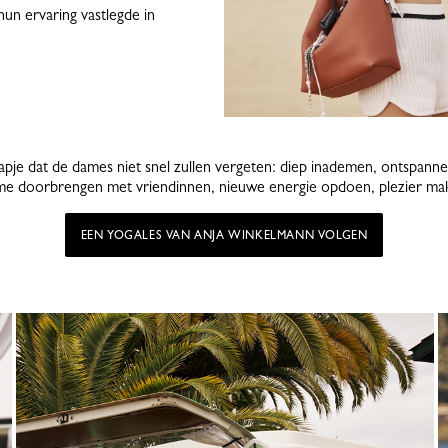
un ervaring vastlegde in
apje dat de dames niet snel zullen vergeten: diep inademen, ontspann
ime doorbrengen met vriendinnen, nieuwe energie opdoen, plezier m
EEN YOGALES VAN ANJA WINKELMANN VOLGEN