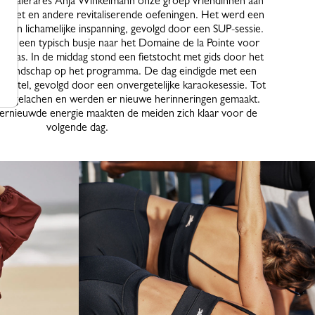
 yogalerares Anja Winkelmann onze groep vriendinnen aan
groet en andere revitaliserende oefeningen. Het werd een
g en lichamelijke inspanning, gevolgd door een SUP-sessie.
p in een typisch busje naar het Domaine de la Pointe voor
 tapas. In de middag stond een fietstocht met gids door het
nde landschap op het programma. De dag eindigde met een
s-hotel, gevolgd door een onvergetelijke karaokesessie. Tot
d er gelachen en werden er nieuwe herinneringen gemaakt.
hernieuwde energie maakten de meiden zich klaar voor de
volgende dag.