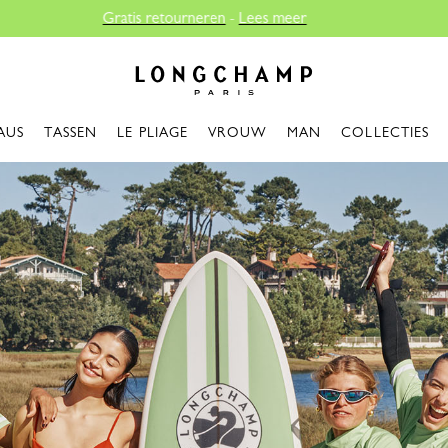
Gratis reparaties |
Ontdek onze reparati
Longchamp - Home
AUS
TASSEN
LE PLIAGE
VROUW
MAN
COLLECTIES