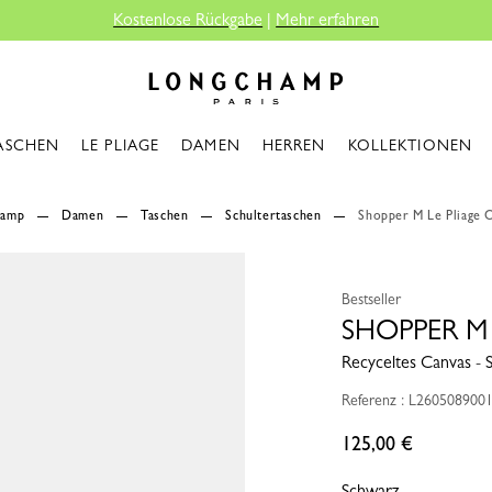
gabe
|
Mehr erfahren
Longchamp - Home
ASCHEN
LE PLIAGE
DAMEN
HERREN
KOLLEKTIONEN
hamp
Damen
Taschen
Schultertaschen
Shopper M Le Pliage O
Bestseller
SHOPPER M 
Recyceltes Canvas - 
Referenz : L260508900
125,00 €
Schwarz