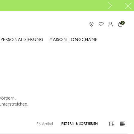
paratur |
Zum Reparaturservice
0
PERSONALISIERUNG
MAISON LONGCHAMP
körpern.
 unterstreichen.
56 Artikel
FILTERN & SORTIEREN