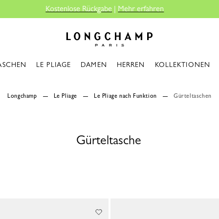
gabe
|
Mehr erfahren
Longchamp - Home
ASCHEN
LE PLIAGE
DAMEN
HERREN
KOLLEKTIONEN
Longchamp
Le Pliage
Le Pliage nach Funktion
Gürteltaschen
Gürteltasche