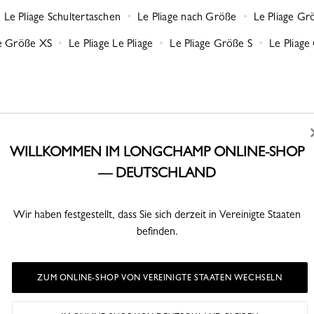
Le Pliage Schultertaschen
Le Pliage nach Größe
Le Pliage Gr
ge Größe XS
Le Pliage Le Pliage
Le Pliage Größe S
Le Pliage
WILLKOMMEN IM LONGCHAMP ONLINE-SHOP
— DEUTSCHLAND
CLICK & COLLECT
SI
alb von 30
Kostenlose Abholung in der Boutique
Best
Wir haben festgestellt, dass Sie sich derzeit in Vereinigte Staaten
3 Stunden oder 3-4 Arbeitstage
befinden.
(je nach Lagerbestand im Shop)
ZUM ONLINE-SHOP VON VEREINIGTE STAATEN WECHSELN