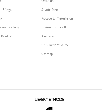
es
Über uns
d Pflegen
Savoir-faire
nk
Recycelte Materialien
esseabteilung
Fakten zur Fabrik
 Kontakt
Karriere
CSR-Bericht 2025
Sitemap
LIEFERMETHODE