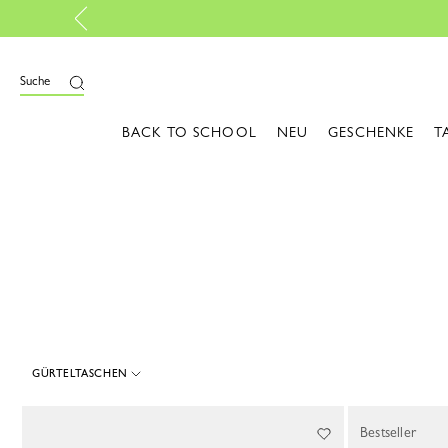
Kostenlose Rück
ießen
Suche
BACK TO SCHOOL
NEU
GESCHENKE
T
GÜRTELTASCHEN
4 Results
Bestseller