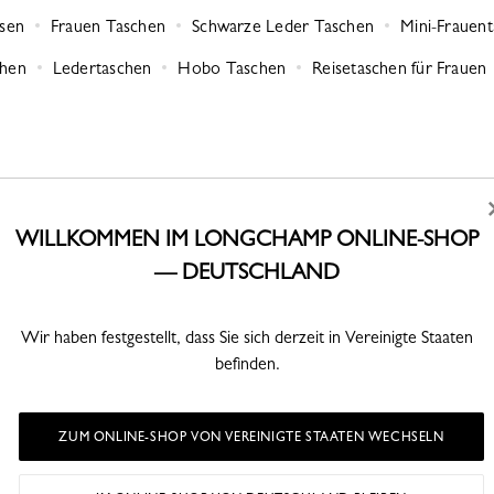
rsen
Frauen Taschen
Schwarze Leder Taschen
Mini-Frauen
chen
Ledertaschen
Hobo Taschen
Reisetaschen für Frauen
WILLKOMMEN IM LONGCHAMP ONLINE-SHOP
— DEUTSCHLAND
CLICK & COLLECT
SI
alb von 30
Kostenlose Abholung in der Boutique
Best
Wir haben festgestellt, dass Sie sich derzeit in Vereinigte Staaten
3 Stunden oder 3-4 Arbeitstage
befinden.
(je nach Lagerbestand im Shop)
ZUM ONLINE-SHOP VON VEREINIGTE STAATEN WECHSELN