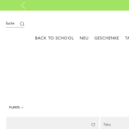
Kostenlose Rückgabe
|
M
ießen
Suche
BACK TO SCHOOL
NEU
GESCHENKE
T
PUMPS
4 Results
Neu