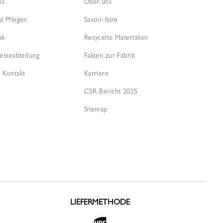
es
Über uns
d Pflegen
Savoir-faire
nk
Recycelte Materialien
esseabteilung
Fakten zur Fabrik
 Kontakt
Karriere
CSR-Bericht 2025
Sitemap
LIEFERMETHODE