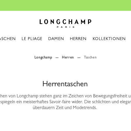
Kostenlose Reparatur |
Zum Reparatu
Longchamp - Home
ASCHEN
LE PLIAGE
DAMEN
HERREN
KOLLEKTIONEN
Longchamp
Herren
Taschen
Herren­taschen
hen von Longchamp stehen ganz im Zeichen von Bewegungsfreiheit u
 spiegeln ein meisterhaftes Savoir-faire wider. Die schlichten und eleg
überdauern Zeit und Modetrends.