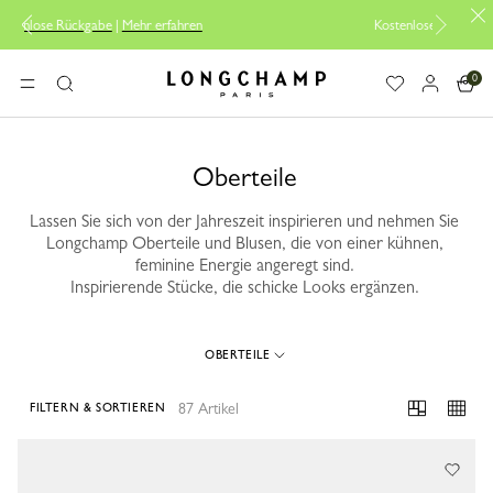
ren
Kostenlose Reparatur |
Zum Reparaturservice
0
Longchamp - Home
MENÜ
Suche
Oberteile
Lassen Sie sich von der Jahreszeit inspirieren und nehmen Sie
Longchamp Oberteile und Blusen, die von einer kühnen,
feminine Energie angeregt sind.
Inspirierende Stücke, die schicke Looks ergänzen.
OBERTEILE
87 Artikel
FILTERN & SORTIEREN
87 Results