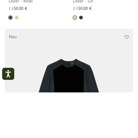
Leder - Khaki
Leder - Lin
1.150,00 €
1.150,00 €
Neu
Mein Konto
SCHLI
ANMELDEN
KONTO ERSTELLEN