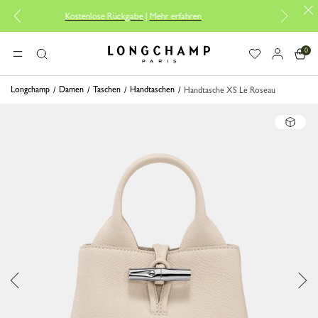
Kostenlose Rückgabe
|
Mehr erfahren
Kostenlose Repa
0
Longchamp - Home
MENÜ
Suche
Longchamp
Damen
Taschen
Handtaschen
Handtasche XS Le Roseau