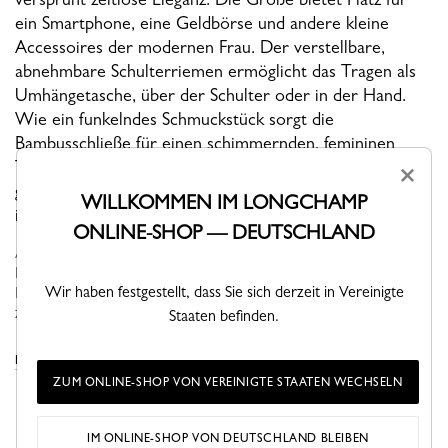
ein Smartphone, eine Geldbörse und andere kleine
Accessoires der modernen Frau. Der verstellbare,
abnehmbare Schulterriemen ermöglicht das Tragen als
Umhängetasche, über der Schulter oder in der Hand.
Wie ein funkelndes Schmuckstück sorgt die
Bambusschließe für einen schimmernden, femininen
Touch. Die klaren, grafischen Linien unterstreichen die
×
geschmeidige Struktur des Leders, das mit der Zeit
WILLKOMMEN IM LONGCHAMP
immer schöner wird.
ONLINE-SHOP — DEUTSCHLAND
Als eine der ikonischen Linien der Maison präsentiert Le Roseau
Longchamps Lederhandwerk und seine handwerkliche Expertise.
Wir haben festgestellt, dass Sie sich derzeit in Vereinigte
Der Bambus-Verschluss, ein linienprägendes Markenzeichen,
ziert die Mod...
Mehr sehen
Staaten befinden.
DIE LE ROSEAU KOLLEKTION ANSEHEN
ZUM ONLINE-SHOP VON VEREINIGTE STAATEN WECHSELN
IM ONLINE-SHOP VON DEUTSCHLAND BLEIBEN