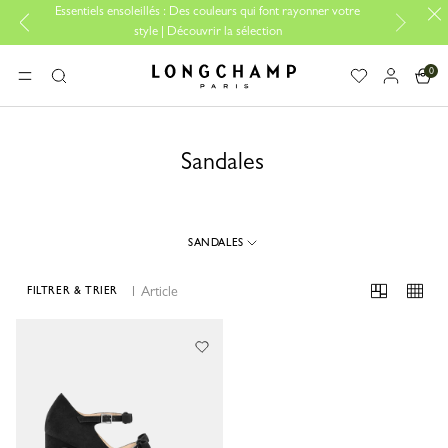
Essentiels ensoleillés : Des couleurs qui font rayonner votre
style | Découvrir la sélection
0
Longchamp - Accueil
MENU
Rechercher
Sandales
SANDALES
1 Article
FILTRER & TRIER
1 Results