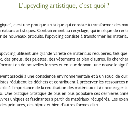
L'upcycling artistique, c’est quoi ?
ique", c’est une pratique artistique qui consiste à transformer des ma
réations artistiques. Contrairement au recyclage, qui implique de rédu
 de nouveaux produits, l'upcycling consiste à transformer les matéria
'upcycling utilisent une grande variété de matériaux récupérés, tels que
x, des pneus, des palettes, des vêtements et bien d'autres. Ils cherch
formant en de nouvelles formes et en leur donnant une nouvelle signifi
ouvent associé à une conscience environnementale et à un souci de durabi
istes réduisent les déchets et contribuent à préserver les ressources n
ublic à l'importance de la réutilisation des matériaux et à encourager la 
ux. Une pratique artistique de plus en plus populaire ces dernières anné
res uniques et fascinantes à partir de matériaux récupérés. Les exem
, des peintures, des bijoux et bien d'autres formes d'art.