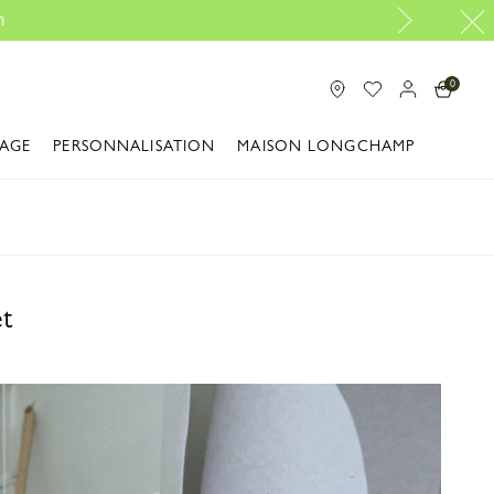
rtir |
Découvrir
0
IAGE
PERSONNALISATION
MAISON LONGCHAMP
et