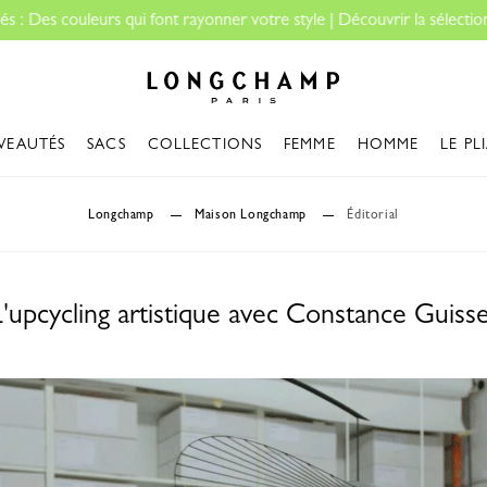
Essentiels de voyage : Prêt pour pa
Longchamp - Accueil
VEAUTÉS
SACS
COLLECTIONS
FEMME
HOMME
LE PL
Longchamp
Maison Longchamp
Éditorial
'upcycling artistique avec Constance Guiss