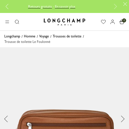
Retours gratuits
-
En savoir plus
Livraison 
0
Longchamp - Accueil
MENU
Rechercher
Longchamp
Homme
Voyage
Trousses de toilette
Trousse de toilette Le Foulonné