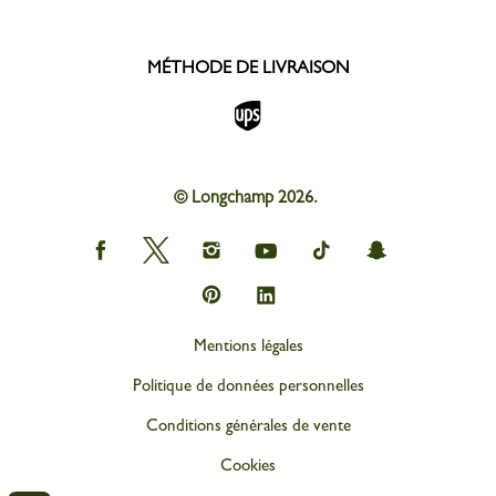
MÉTHODE DE LIVRAISON
© Longchamp 2026.
Longchamp
Longchamp
Longchamp
Longchamp
Longchamp
Longchamp
on
on
on
on
on
on
Facebook
Twitter
Instagram
youtube
tik
snapchat
Longchamp
Longchamp
tok
on
on
Pinterest
Linkedin
Mentions légales
Politique de données personnelles
Conditions générales de vente
Cookies