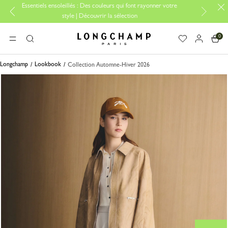
tiels ensoleillés : Des couleurs qui font rayonner votre
Essentiels de vo
style | Découvrir la sélection
0
Longchamp - Accueil
MENU
Rechercher
Longchamp
Lookbook
Collection Automne-Hiver 2026