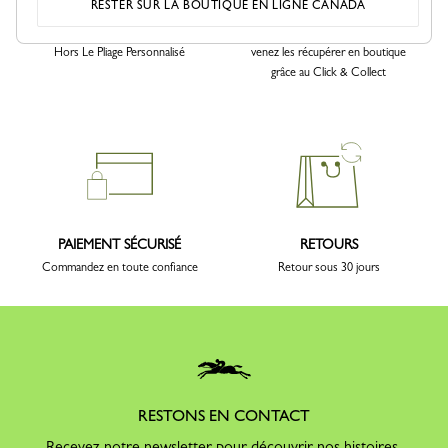
RESTER SUR LA BOUTIQUE EN LIGNE CANADA
LIVRAISON
CLICK & COLLECT
Livraison en 5 à 7 jours ouvrés -
Achetez vos articles en ligne et
Hors Le Pliage Personnalisé
venez les récupérer en boutique
grâce au Click & Collect
PAIEMENT SÉCURISÉ
RETOURS
Commandez en toute confiance
Retour sous 30 jours
RESTONS EN CONTACT
Recevez notre newsletter pour découvrir nos histoires,