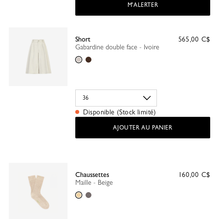
M'ALERTER
Short
565,00 C$
Gabardine double face - Ivoire
Ivoire
Moka
Disponible (Stock limité)
AJOUTER AU PANIER
Chaussettes
160,00 C$
Maille - Beige
Beige
Gris