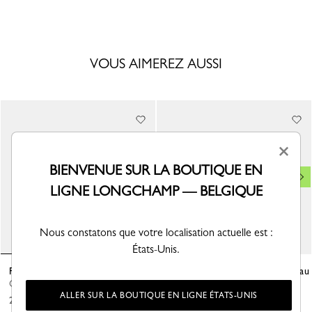
VOUS AIMEREZ AUSSI
×
BIENVENUE SUR LA BOUTIQUE EN
LIGNE LONGCHAMP — BELGIQUE
Nous constatons que votre localisation actuelle est :
États-Unis.
Portefeuille compact Le Roseau
Portefeuille long à rabat Le Roseau
Cuir - Noir
Cuir - Noir
ALLER SUR LA BOUTIQUE EN LIGNE ÉTATS-UNIS
250,00 €
280,00 €