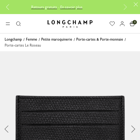
Retours gratuits
-
En savoir plus
Réparation gratuite 
0
Longchamp - Accueil
MENU
Rechercher
Longchamp
Femme
Petite maroquinerie
Porte-cartes & Porte-monnaie
Porte-cartes Le Roseau