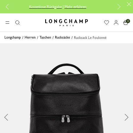
Kostenlose Rückgabe
|
Mehr erfahren
Kostenlose Repar
0
Longchamp - Home
MENÜ
Suche
Longchamp
Herren
Taschen
Rucksäcke
Rucksack Le Foulonné