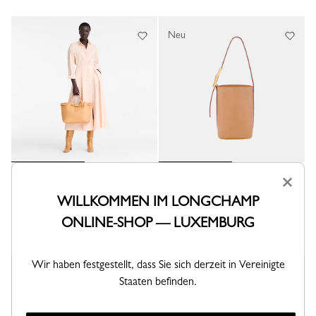
Neu
×
Shopper L Le Smart
Beuteltasche XS Le Smart
Leder - Sand
Leder - Sand
WILLKOMMEN IM LONGCHAMP
990,00 €
650,00 €
ONLINE-SHOP — LUXEMBURG
Wir haben festgestellt, dass Sie sich derzeit in Vereinigte
Neu
Staaten befinden.