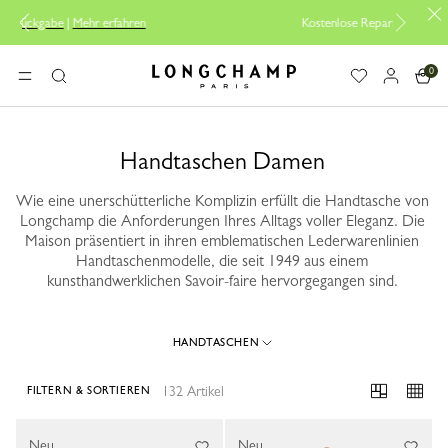
Kostenlose Reparatur |
Zum Reparaturservice
0
Longchamp - Home
MENÜ
Suche
Handtaschen Damen
Wie eine unerschütterliche Komplizin erfüllt die Handtasche von
Longchamp die Anforderungen Ihres Alltags voller Eleganz. Die
Maison präsentiert in ihren emblematischen Lederwarenlinien
Handtaschenmodelle, die seit 1949 aus einem
kunsthandwerklichen Savoir-faire hervorgegangen sind.
HANDTASCHEN
132 Artikel
FILTERN & SORTIEREN
132 Results
Neu
Neu