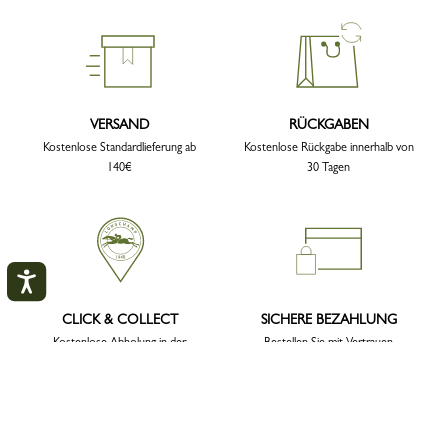
VERSAND
RÜCKGABEN
Kostenlose Standardlieferung ab
Kostenlose Rückgabe innerhalb von
140€
30 Tagen
CLICK & COLLECT
SICHERE BEZAHLUNG
Kostenlose Abholung in der
Bestellen Sie mit Vertrauen
Boutique
Mein Konto
SCHLI
3 Stunden oder 3 Arbeitstage
(je nach Lagerbestand im Shop)
ANMELDEN