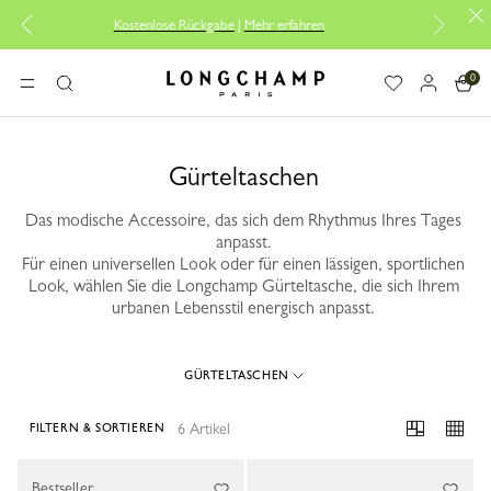
Kostenlose Rückgabe
|
Mehr erfahren
Kosten
0
Longchamp - Home
MENÜ
Suche
Gürteltaschen
Das modische Accessoire, das sich dem Rhythmus Ihres Tages
anpasst.
Für einen universellen Look oder für einen lässigen, sportlichen
Look, wählen Sie die Longchamp Gürteltasche, die sich Ihrem
urbanen Lebensstil energisch anpasst.
GÜRTELTASCHEN
6 Artikel
FILTERN & SORTIEREN
6 Results
Bestseller