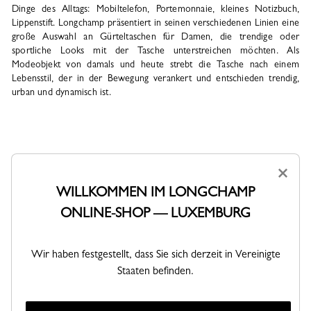
Dinge des Alltags: Mobiltelefon, Portemonnaie, kleines Notizbuch,
Lippenstift. Longchamp präsentiert in seinen verschiedenen Linien eine
große Auswahl an Gürteltaschen für Damen, die trendige oder
sportliche Looks mit der Tasche unterstreichen möchten. Als
Modeobjekt von damals und heute strebt die Tasche nach einem
Lebensstil, der in der Bewegung verankert und entschieden trendig,
urban und dynamisch ist.
×
WILLKOMMEN IM LONGCHAMP
ONLINE-SHOP — LUXEMBURG
VERSAND
RÜCKGABEN
Kostenlose Standardlieferung ab
Kostenlose Rückgabe innerhalb von
Wir haben festgestellt, dass Sie sich derzeit in Vereinigte
140€
30 Tagen
Staaten befinden.