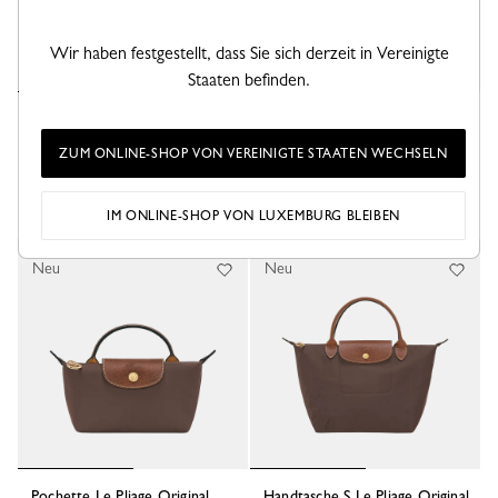
Wir haben festgestellt, dass Sie sich derzeit in Vereinigte
Staaten befinden.
Shopper L Le Pliage Original
Shopper M Le Pliage Original
Recyceltes Canvas - Mokka
Recyceltes Canvas - Mokka
ZUM ONLINE-SHOP VON VEREINIGTE STAATEN WECHSELN
135,00 €
125,00 €
+ 6
+ 6
IM ONLINE-SHOP VON LUXEMBURG BLEIBEN
Neu
Neu
Pochette Le Pliage Original
Handtasche S Le Pliage Original