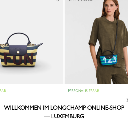
RBAR
PERSONALISIERBAR
liage
Pochette My Pliage
Canvas
WILLKOMMEN IM LONGCHAMP ONLINE-SHOP
250,00 €
— LUXEMBURG