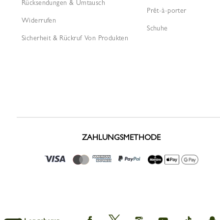
Rücksendungen & Umtausch
Prêt-à-porter
Widerrufen
Schuhe
Sicherheit & Rückruf Von Produkten
ZAHLUNGSMETHODE
Longchamp
Longchamp
Longchamp
Longchamp
Longcham
L