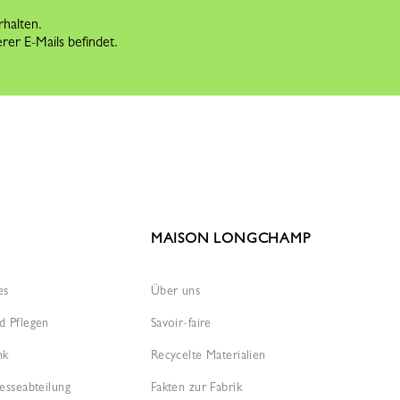
rhalten.
rer E-Mails befindet.
MAISON LONGCHAMP
es
Über uns
d Pflegen
Savoir-faire
nk
Recycelte Materialien
esseabteilung
Fakten zur Fabrik