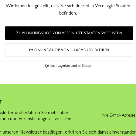
Wir haben festgestellt, dass Sie sich derzeit in Vereinigte Staaten
befinden.
ZUM ONLINE-SHOP VON VEREINIGTE STAATEN WECHSELN
CLICK & COLLECT
SI
IM ONLINE-SHOP VON LUXEMBURG BLEIBEN
alb von 30
Kostenlose Abholung in der Boutique
Best
3 Stunden oder 3 Arbeitstage
(je nach Lagerbestand im Shop)
T
letter und erfahren Sie mehr über
onen und Veranstaltungen – vor allen
 unseren Newsletter bestätigen, erklären Sie sich damit einverstande