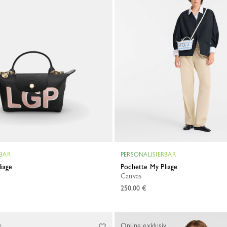
RBAR
PERSONALISIERBAR
liage
Pochette My Pliage
Canvas
250,00 €
v
Online exklusiv