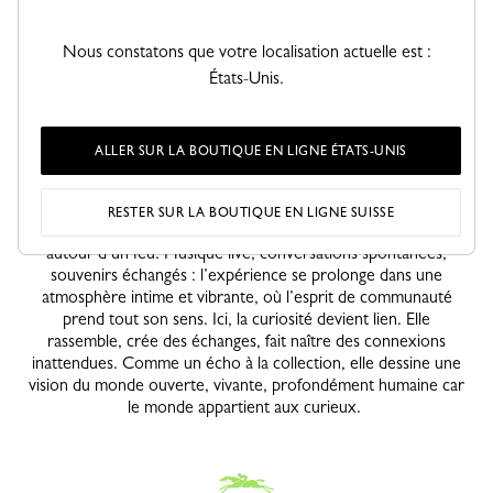
construit comme une narration en mouvement, où intuition et
curiosité guident chaque pas. Les silhouettes accompagnent ce
Nous constatons que votre localisation actuelle est :
rythme : looks Longchamp pensés pour l’aventure, entre
élégance fonctionnelle et allure libre.
États-Unis.
Les participantes capturent chaque instant, immortalisant leur
Champion à chaque étape, comme un fil conducteur visuel de
ALLER SUR LA BOUTIQUE EN LIGNE ÉTATS-UNIS
leur exploration. Au terme de cette traversée urbaine, toutes
les routes convergent vers un lieu secret. La chasse au trésor
s’achève dans un moment de rassemblement chaleureux : une
RESTER SUR LA BOUTIQUE EN LIGNE SUISSE
parenthèse hors du temps, inspirée des instants partagés
autour d’un feu. Musique live, conversations spontanées,
souvenirs échangés : l’expérience se prolonge dans une
atmosphère intime et vibrante, où l’esprit de communauté
prend tout son sens. Ici, la curiosité devient lien. Elle
rassemble, crée des échanges, fait naître des connexions
inattendues. Comme un écho à la collection, elle dessine une
vision du monde ouverte, vivante, profondément humaine car
le monde appartient aux curieux.