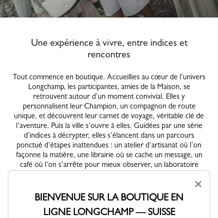
Une expérience à vivre, entre indices et
rencontres
Tout commence en boutique. Accueillies au cœur de l’univers
Longchamp, les participantes, amies de la Maison, se
retrouvent autour d’un moment convivial. Elles y
personnalisent leur Champion, un compagnon de route
unique, et découvrent leur carnet de voyage, véritable clé de
l’aventure. Puis la ville s’ouvre à elles. Guidées par une série
d’indices à décrypter, elles s’élancent dans un parcours
ponctué d’étapes inattendues : un atelier d’artisanat où l’on
façonne la matière, une librairie où se cache un message, un
café où l’on s’arrête pour mieux observer, un laboratoire
photo où l’image se révèle lentement. Chaque lieu devient une
×
expérience, chaque expérience une interprétation vivante des
valeurs Longchamp. Au fil du parcours, les indices se dévoilent
BIENVENUE SUR LA BOUTIQUE EN
: parfois dans un carnet, parfois au détour d’une rencontre,
LIGNE LONGCHAMP — SUISSE
parfois entre les mains d’un personnage inattendu. Le jeu se