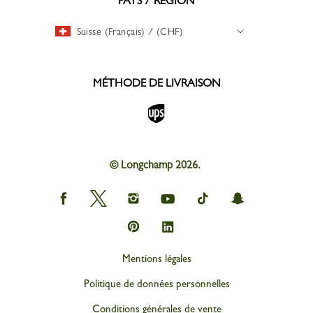
PAYS / RÉGION
Suisse (Français) / (CHF)
MÉTHODE DE LIVRAISON
© Longchamp 2026.
Longchamp
Longchamp
Longchamp
Longchamp
Longchamp
Longchamp
on
on
on
on
on
on
Facebook
Twitter
Instagram
youtube
tik
snapchat
Longchamp
Longchamp
tok
on
on
Pinterest
Linkedin
Mentions légales
Politique de données personnelles
Conditions générales de vente