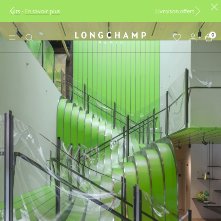
Livraison offerte à partir de 200CHF
0
Longchamp - Accueil
MENU
Rechercher