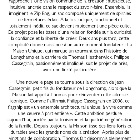
rapproche ? Une vision commune de la création : audacieuse,
intuitive, ancrée dans le respect du savoir-faire. Ensemble, ils
imaginent le Zip Bag, un sac composé uniquement de spirales
de fermetures éclair. À la fois ludique, fonctionnel et
totalement inédit, ce sac devient rapidement une pièce culte.
Ce projet pose les bases d’une relation fondée sur la curiosité,
la confiance et la liberté de créer. Deux ans plus tard, cette
complicité donne naissance à un autre moment fondateur : La
Maison Unique, qui marque un tournant dans l’histoire de
Longchamp et la carrière de Thomas Heatherwick. Philippe
Cassegrain, passionnément impliqué, suit le projet de près,
avec une fierté particulière.
Une nouvelle page se tourne sous la direction de Jean
Cassegrain, petit-fils du fondateur de Longchamp, alors que la
Maison fait appel à Thomas pour réinventer cette adresse
iconique. Comme l’affirmait Philippe Cassegrain en 2006, ce
flagship est « un ensemble architectural unique, à vivre comme
une œuvre à part entière ». Cette ambition perdure
aujourd’hui, portée par la troisième et la quatrième génération
de la famille. Depuis toujours, la Maison tisse des liens forts et
durables avec les grands noms de la création. Après plus de
vingt ans de collaboration, Thomas fait désormais pleinement