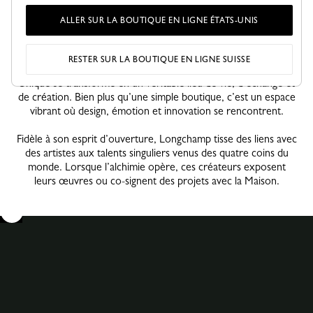
ALLER SUR LA BOUTIQUE EN LIGNE ÉTATS-UNIS
RESTER SUR LA BOUTIQUE EN LIGNE SUISSE
Pour célébrer cette renaissance au cœur de SoHo, La Maison
Unique se transforme en un véritable lieu de vie, d’échange et
de création. Bien plus qu’une simple boutique, c’est un espace
vibrant où design, émotion et innovation se rencontrent.
Fidèle à son esprit d’ouverture, Longchamp tisse des liens avec
des artistes aux talents singuliers venus des quatre coins du
monde. Lorsque l’alchimie opère, ces créateurs exposent
leurs œuvres ou co-signent des projets avec la Maison.