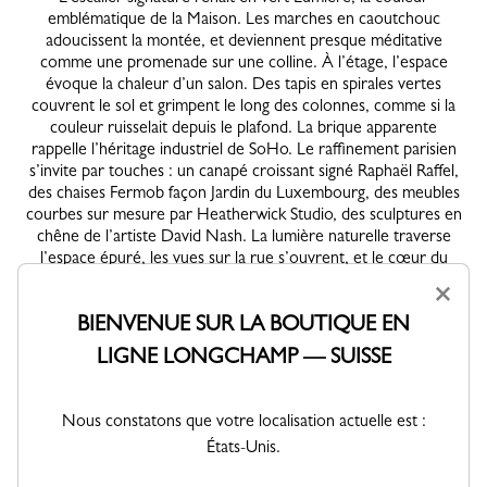
emblématique de la Maison. Les marches en caoutchouc
adoucissent la montée, et deviennent presque méditative
comme une promenade sur une colline. À l’étage, l’espace
évoque la chaleur d’un salon. Des tapis en spirales vertes
couvrent le sol et grimpent le long des colonnes, comme si la
couleur ruisselait depuis le plafond. La brique apparente
rappelle l’héritage industriel de SoHo. Le raffinement parisien
s’invite par touches : un canapé croissant signé Raphaël Raffel,
des chaises Fermob façon Jardin du Luxembourg, des meubles
courbes sur mesure par Heatherwick Studio, des sculptures en
chêne de l’artiste David Nash. La lumière naturelle traverse
l’espace épuré, les vues sur la rue s’ouvrent, et le cœur du
flagship devient un lieu de découverte. Des détails inattendus
×
viennent ponctuer l’expérience : un néon vert du cavalier
BIENVENUE SUR LA BOUTIQUE EN
Longchamp éclaire un mur comme une signature pop ; un
graffiti d’André sur les briques du rez-de-chaussée ajoute de la
LIGNE LONGCHAMP — SUISSE
personnalité. Cette métamorphose affirme avec brillance : le
flagship de SoHo est plus que jamais un espace vivant — le
reflet de l’énergie créative de Longchamp.
Nous constatons que votre localisation actuelle est :
États-Unis.