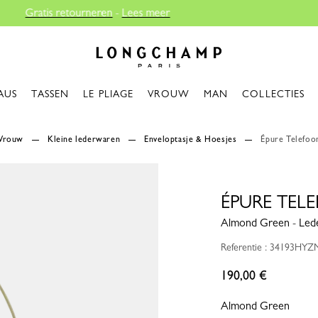
Longchamp - Home
AUS
TASSEN
LE PLIAGE
VROUW
MAN
COLLECTIES
Vrouw
Kleine lederwaren
Enveloptasje & Hoesjes
Épure Telefoo
ÉPURE TEL
Almond Green - Led
Referentie : 34193HYZ
190,00 €
Almond Green