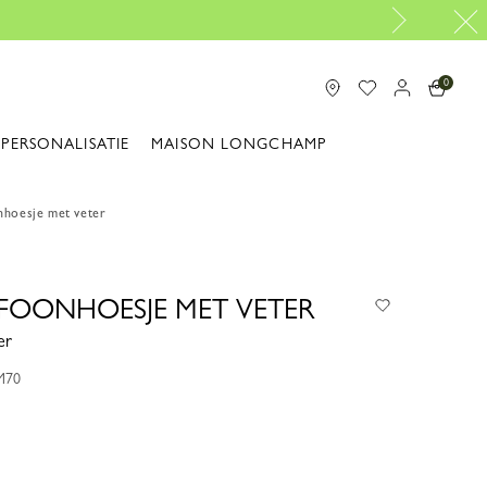
Gratis reparaties |
Ontdek onze reparatieservic
0
PERSONALISATIE
MAISON LONGCHAMP
nhoesje met veter
EFOONHOESJE MET VETER
er
M70