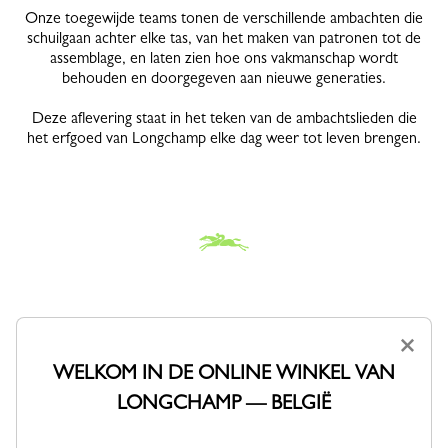
Onze toegewijde teams tonen de verschillende ambachten die
schuilgaan achter elke tas, van het maken van patronen tot de
assemblage, en laten zien hoe ons vakmanschap wordt
behouden en doorgegeven aan nieuwe generaties.
Deze aflevering staat in het teken van de ambachtslieden die
het erfgoed van Longchamp elke dag weer tot leven brengen.
×
Welkom in Segré
WELKOM IN DE ONLINE WINKEL VAN
Welkom in Segré, de thuisbasis van een van onze geliefde
LONGCHAMP — BELGIË
ateliers waar vakmanschap van generatie op generatie wordt
doorgegeven. Ontdek onze reparatieservice waar waardevolle