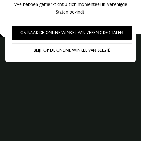
stukken worden hersteld en een tweede leven krijgen, een
We hebben gemerkt dat u zich momenteel in Verenigde
prachtig voorbeeld van bewust en duurzaam design.
Staten bevindt.
Deze aflevering is een ode aan de ambachtslieden die het
erfgoed van Longchamp elke dag in ere houden.
GA NAAR DE ONLINE WINKEL VAN VERENIGDE STATEN
BLIJF OP DE ONLINE WINKEL VAN BELGIË