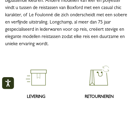
bijpassende kleuren. Andere modellen van leer en polyester
vindt u tussen de reistassen van Boxford met een casual chic
karakter, of Le Foulonné die zich onderscheidt met een sobere
en verfijnde uitstraling. Longchamp, al meer dan 75 jaar
gespecialiseerd in lederwaren voor op reis, creëert stevige en
elegante modellen reistassen zodat elke reis een duurzame en
unieke ervaring wordt.
LEVERING
RETOURNEREN
Gratis standaard levering vanaf
Gratis retourneren binnen 30
Mijn account
140€
dagen
SLUI
INLOGGEN