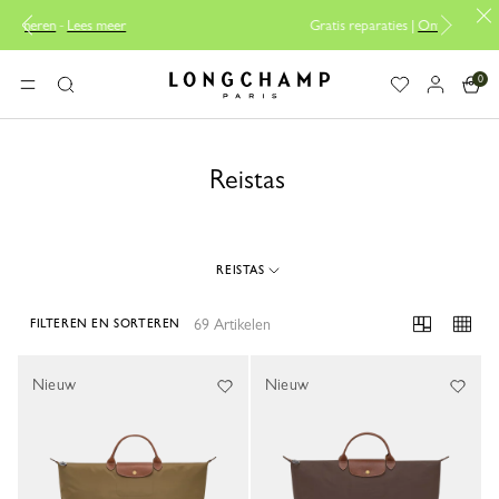
Gratis reparaties |
Ontdek onze reparatieservice
0
Longchamp - Home
MENU
Zoeken
Reistas
REISTAS
69 Artikelen
FILTEREN EN SORTEREN
69 Results
Nieuw
Nieuw