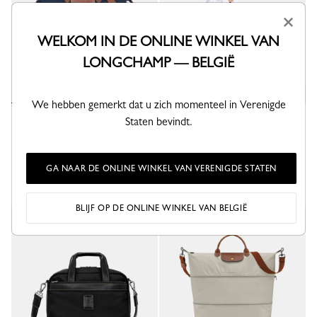
×
WELKOM IN DE ONLINE WINKEL VAN
LONGCHAMP — BELGIË
We hebben gemerkt dat u zich momenteel in Verenigde
Le Pliage Original Vergrootbare
Staten bevindt.
Boxford Reistas S
reistas
Blauw - Gerecycled canvas
Marineblauw - Gerecycled canvas
250,00 €
250,00 €
GA NAAR DE ONLINE WINKEL VAN VERENIGDE STATEN
+ 2
BLIJF OP DE ONLINE WINKEL VAN BELGIË