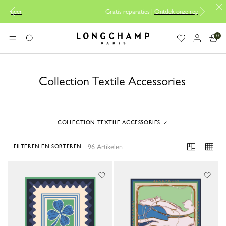
Gratis reparaties |
Ontdek onze reparatieservice
0
Longchamp - Home
MENU
Zoeken
Collection Textile Accessories
COLLECTION TEXTILE ACCESSORIES
96 Artikelen
FILTEREN EN SORTEREN
96 Results