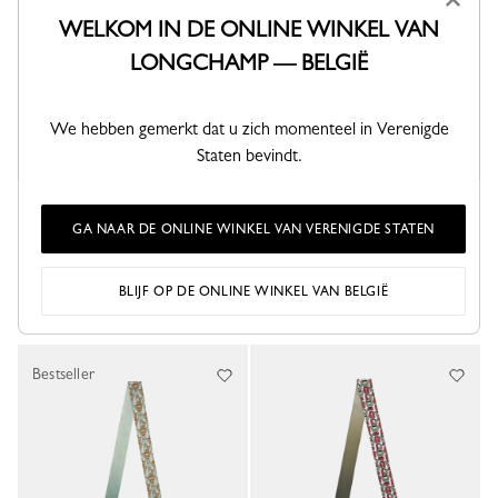
×
WELKOM IN DE ONLINE WINKEL VAN
LONGCHAMP — BELGIË
We hebben gemerkt dat u zich momenteel in Verenigde
Staten bevindt.
Caroline Hélain x Longchamp
Allure Fauve Stola's
Stola's
Black/Beige - Modal
GA NAAR DE ONLINE WINKEL VAN VERENIGDE STATEN
Mineraal - Zijde
190,00 €
290,00 €
BLIJF OP DE ONLINE WINKEL VAN BELGIË
Bestseller