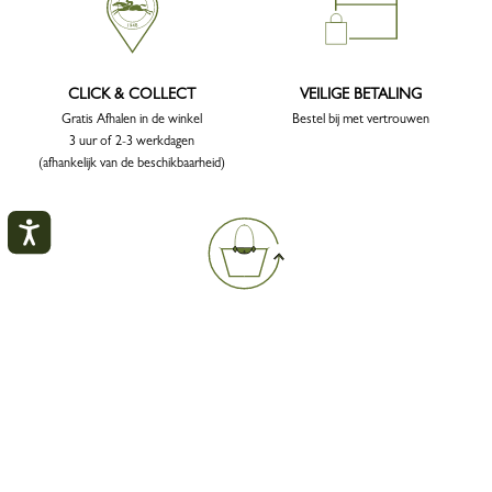
CLICK & COLLECT
VEILIGE BETALING
Gratis Afhalen in de winkel
Bestel bij met vertrouwen
3 uur of 2-3 werkdagen
(afhankelijk van de beschikbaarheid)
Mijn account
GRATIS REPARATIES
SLUI
Laat je tas gratis restaureren:
Ontdek onze service
INLOGGEN
EEN ACCOUNT AANMAKEN