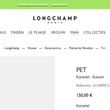
Longchamp - Home
AUS
TASSEN
LE PLIAGE
VROUW
MAN
COLLECTIES
Longchamp
Vrouw
Accessoires
Petten & Hoeden
Pet
PET
Karamel - Katoen
Referentie : 61340PPJ12
150,00 €
Karamel