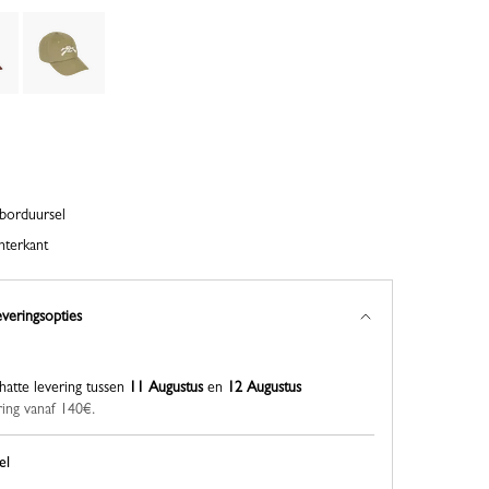
borduursel
hterkant
everingsopties
hatte levering tussen
11 Augustus
en
12 Augustus
ring vanaf 140€.
el