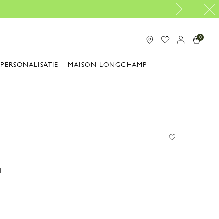
Gratis reparaties |
Ontdek onze reparatieservice
0
PERSONALISATIE
MAISON LONGCHAMP
1