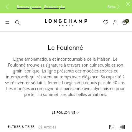
voir plus
Réparation gratuite |
Découvrir le service de répa
0
Longchamp - Accueil
MENU
Rechercher
Le Foulonné
Ligne emblématique et incontournable de la Maison, Le
Foulonné trouve sa signature à travers son cuir souple et son
grain iconique. La ligne présente des modèles sobres et
intemporels qui résistent au temps avec élégance. Sa capacité à
se réinventer séduit la femme Longchamp depuis plus de 40 ans.
Les modèles accompagnent la parisienne avec dynamisme pour
porter au sommet, ses plus belles ambitions.
LE FOULONNÉ
62 Articles
FILTRER & TRIER