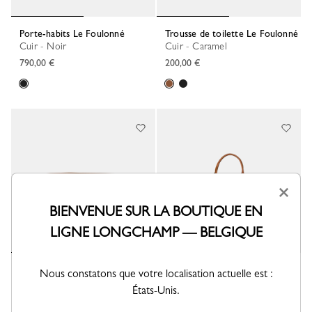
Porte-habits Le Foulonné
Trousse de toilette Le Foulonné
Cuir - Noir
Cuir - Caramel
790,00 €
200,00 €
×
BIENVENUE SUR LA BOUTIQUE EN
LIGNE LONGCHAMP — BELGIQUE
Trousse de toilette Le Foulonné
Sac de voyage L Le Foulonné
Nous constatons que votre localisation actuelle est :
Cuir - Caramel
Cuir - Caramel
États-Unis.
220,00 €
790,00 €