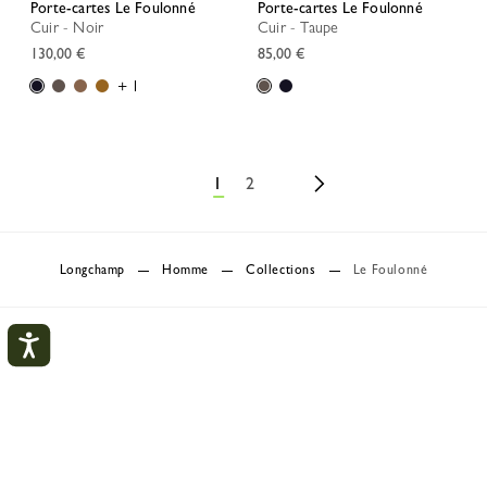
Porte-cartes Le Foulonné
Porte-cartes Le Foulonné
Cuir - Noir
Cuir - Taupe
130,00 €
85,00 €
+ 1
1
2
Longchamp
Homme
Collections
Le Foulonné
Mon compte
FERM