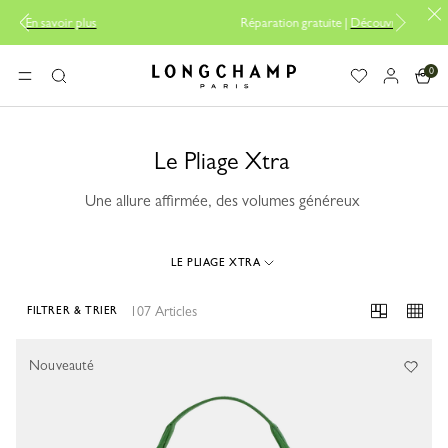
Réparation gratuite |
Découvrir le service de réparation
0
Longchamp - Accueil
MENU
Rechercher
Le Pliage Xtra
Une allure affirmée, des volumes généreux
LE PLIAGE XTRA
107 Articles
FILTRER & TRIER
107 Results
Nouveauté