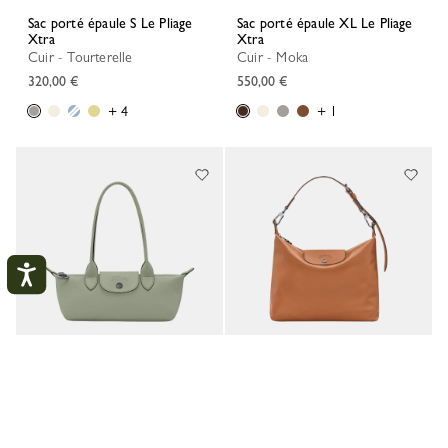
Sac porté épaule S Le Pliage
Sac porté épaule XL Le Pliage
Xtra
Xtra
Cuir - Tourterelle
Cuir - Moka
320,00 €
550,00 €
+ 4
+ 1
Mon compte
FERM
Sac porté épaule S Le Pliage
Sac porté épaule M Le Pliage
Xtra
Xtra
Cuir - Toundra
Cuir - Cajou
ME CONNECTER
320,00 €
480,00 €