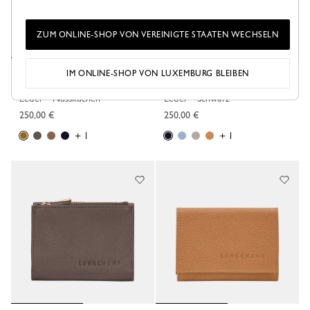
ZUM ONLINE-SHOP VON VEREINIGTE STAATEN WECHSELN
IM ONLINE-SHOP VON LUXEMBURG BLEIBEN
Lange Geldbörse mit Überschlag
Kompakte dreifach-Geldbörse
Le Foulonné
Le Roseau
Leder - Nusskuchen
Leder - Schwarz
250,00 €
250,00 €
+ 1
+ 1