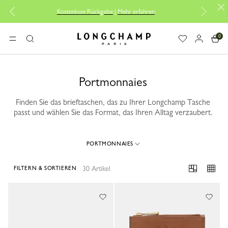
Kostenlose Rückgabe
|
Mehr erfahren
Ko
0
Longchamp - Home
MENÜ
Suche
Portmonnaies
Finden Sie das brieftaschen, das zu Ihrer Longchamp Tasche
passt und wählen Sie das Format, das Ihren Alltag verzaubert.
PORTMONNAIES
30 Artikel
FILTERN & SORTIEREN
30 Results