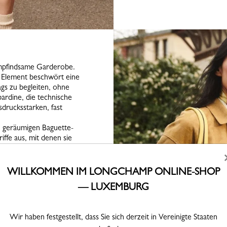
 empfindsame Garderobe.
 Element beschwört eine
gs zu begleiten, ohne
ardine, die technische
drucksstarken, fast
h geräumigen Baguette-
iffe aus, mit denen sie
den kann. Le Pliage One
ichtliche Weise als
ne Laterne, die der
WILLKOMMEN IM LONGCHAMP ONLINE-SHOP
d die Épure schließlich
— LUXEMBURG
ge.
n Beige- und Khakitönen,
lblau akzentuiert und
Wir haben festgestellt, dass Sie sich derzeit in Vereinigte Staaten
cessoires werden zu