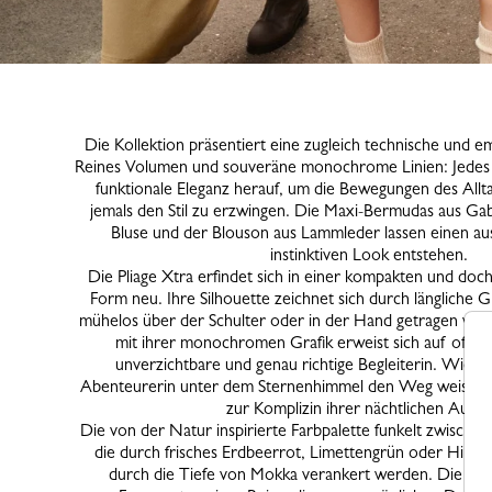
Die Kollektion präsentiert eine zugleich technische und
Reines Volumen und souveräne monochrome Linien: Jedes
funktionale Eleganz herauf, um die Bewegungen des Allta
jemals den Stil zu erzwingen. Die Maxi-Bermudas aus Gab
Bluse und der Blouson aus Lammleder lassen einen aus
instinktiven Look entstehen.
Die Pliage Xtra erfindet sich in einer kompakten und doc
Form neu. Ihre Silhouette zeichnet sich durch längliche Gr
mühelos über der Schulter oder in der Hand getragen wer
mit ihrer monochromen Grafik erweist sich auf offens
unverzichtbare und genau richtige Begleiterin. Wie ei
Abenteurerin unter dem Sternenhimmel den Weg weist, wir
zur Komplizin ihrer nächtlichen Ausflü
Die von der Natur inspirierte Farbpalette funkelt zwische
die durch frisches Erdbeerrot, Limettengrün oder Himme
durch die Tiefe von Mokka verankert werden. Die Ac