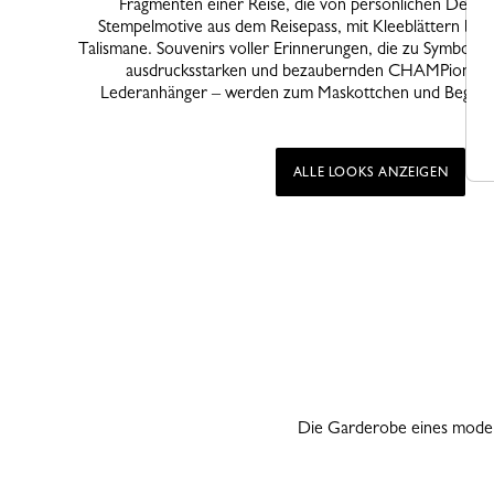
Fragmenten einer Reise, die von persönlichen Details
Stempelmotive aus dem Reisepass, mit Kleeblättern best
Talismane. Souvenirs voller Erinnerungen, die zu Symbolen
ausdrucksstarken und bezaubernden CHAMPions – p
Lederanhänger – werden zum Maskottchen und Begleite
ALLE LOOKS ANZEIGEN
Die Garderobe eines modern