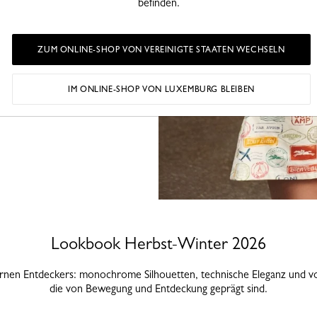
 begleitet werden:
befinden.
ickte Bandanas, zarte
 werden. Die fröhlichen,
ersonalisierbare
ZUM ONLINE-SHOP VON VEREINIGTE STAATEN WECHSELN
r ihrer Reiserouten.
IM ONLINE-SHOP VON LUXEMBURG BLEIBEN
Lookbook Herbst-Winter 2026
en Entdeckers: monochrome Silhouetten, technische Eleganz und von 
die von Bewegung und Entdeckung geprägt sind.