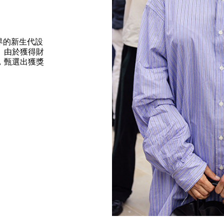
尚界的新生代設
。由於獲得財
，甄選出獲獎