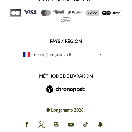
PAYS / RÉGION
France (Français) / (€)
MÉTHODE DE LIVRAISON
© Longchamp 2026.
Longchamp
Longchamp
Longchamp
Longchamp
Longchamp
Longchamp
on
on
on
on
on
on