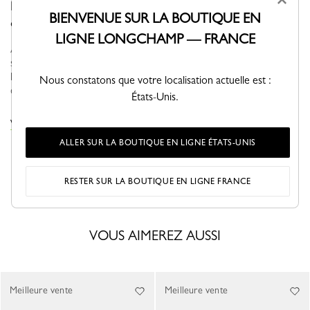
×
Mini, mais irrésistible. Petit, mais spacieux. De jour
BIENVENUE SUR LA BOUTIQUE EN
comme de nuit, Il vous suit partout.
LIGNE LONGCHAMP — FRANCE
À travers une élégance assumée, Le PLIAGE XTRA se décline,
s’amuse et trouve naturellement sa place dans votre vestiaire. Sa
ligne sobre et moderne apporte dynamisme et relief à un
Nous constatons que votre localisation actuelle est :
quotidien cita...
Voir plus
États-Unis.
VOIR LA COLLECTION LE PLIAGE XTRA
ALLER SUR LA BOUTIQUE EN LIGNE ÉTATS-UNIS
RESTER SUR LA BOUTIQUE EN LIGNE FRANCE
VOUS AIMEREZ AUSSI
Meilleure vente
Meilleure vente