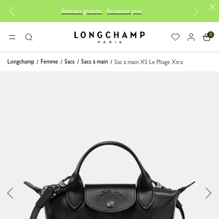
Retours gratuits
-
En savoir plus
0
Longchamp - Accueil
MENU
Rechercher
Longchamp
Femme
Sacs
Sacs à main
Sac à main XS Le Pliage Xtra