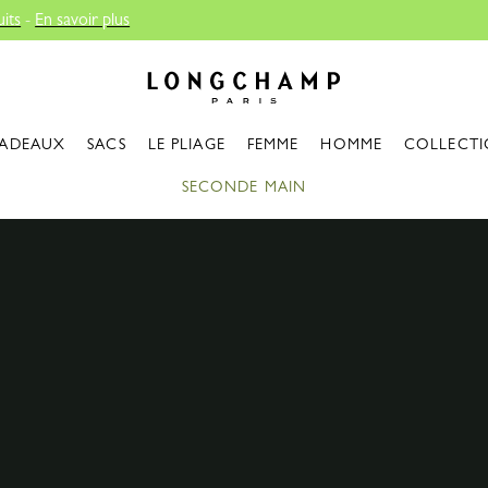
Livraison offerte à partir de 120€
Longchamp - Accueil
ADEAUX
SACS
LE PLIAGE
FEMME
HOMME
COLLECTI
SECONDE MAIN