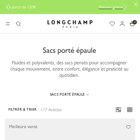
Livraison offerte à partir de 120€
0
Longchamp - Accueil
MENU
Rechercher
Sacs porté épaule
Fluides et polyvalents, des sacs pensés pour accompagner
chaque mouvement, entre confort, élégance et praticité au
quotidien.
SACS PORTÉ ÉPAULE
117 Articles
FILTRER & TRIER
117 Results
Meilleure vente