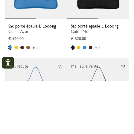
Sac porté épaule L Looong
Sac porté épaule L Looong
Cuir - Azur
Cuir - Noir
€ 520,00
€ 520,00
+ 1
+ 1
Nouveauté
Meilleure vente
Mon compte
FERM
ME CONNECTER
CRÉER UN COMPTE
Sac porté épaule M Looong
Sac porté épaule M Looong
Cuir - Azur
Cuir - Moka