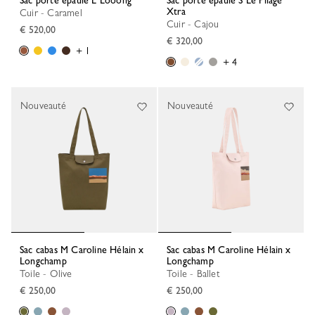
Sac porté épaule L Looong
Sac porté épaule S Le Pliage
Xtra
Cuir - Caramel
Cuir - Cajou
€ 520,00
€ 320,00
+ 1
+ 4
Nouveauté
Nouveauté
Sac cabas M Caroline Hélain x
Sac cabas M Caroline Hélain x
Longchamp
Longchamp
Toile - Olive
Toile - Ballet
€ 250,00
€ 250,00