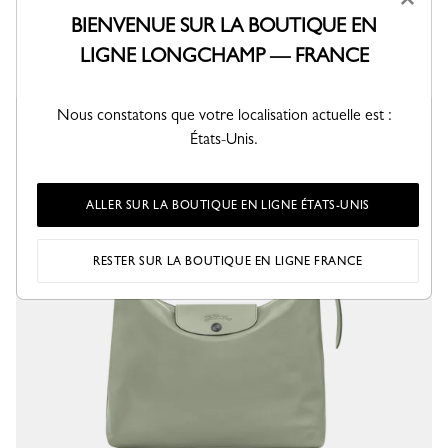
Cuir - Tourterelle
Cuir - Moka
BIENVENUE SUR LA BOUTIQUE EN
€ 320,00
€ 550,00
LIGNE LONGCHAMP — FRANCE
+ 4
+ 1
Nous constatons que votre localisation actuelle est :
États-Unis.
ALLER SUR LA BOUTIQUE EN LIGNE ÉTATS-UNIS
RESTER SUR LA BOUTIQUE EN LIGNE FRANCE